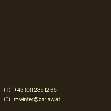
(T)
+43 (0)1 235 12 65
(E)
m.winter@parlaw.at