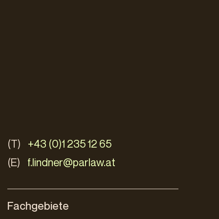
(T)
+43 (0)1 235 12 65
(E)
f.lindner@parlaw.at
Fachgebiete