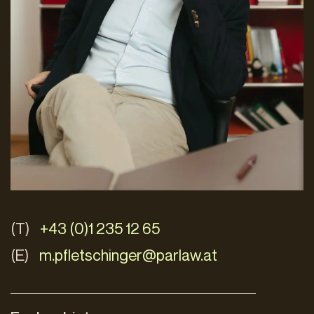
(T)
+43 (0)1 235 12 65
(E)
m.pfletschinger@parlaw.at