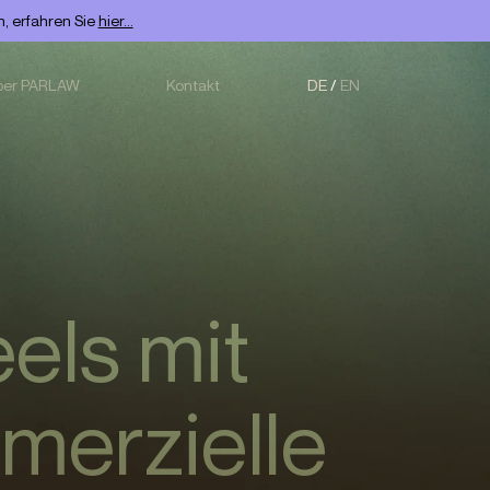
, erfahren Sie
hier...
ber PARLAW
Kontakt
DE
EN
els mit
merzielle